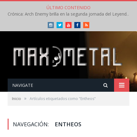
ÚLTIMO CONTENIDO
Crónica: Arch Enemy brilla en la segunda jornada del Leyendas del Rock – Jueves – Agosto 2026
Instagram
Twitter
Youtube
Facebook
RSS
NAVIGATE
»
Inicio
Artículos etiquetados como "Entheos"
NAVEGACIÓN:
ENTHEOS