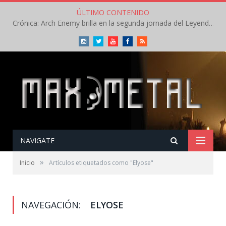
ÚLTIMO CONTENIDO
Crónica: Arch Enemy brilla en la segunda jornada del Leyendas del Rock – Jueves – Agosto 2026
Instagram
Twitter
Youtube
Facebook
RSS
NAVIGATE
»
Inicio
Artículos etiquetados como "Elyose"
NAVEGACIÓN:
ELYOSE