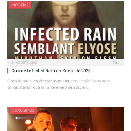
NOTICIAS
21 AGOSTO, 2024
0
Gira de Infected Rain en Enero de 2025
Cinco bandas encabezadas por mujeres están listas para
conquistar Europa durante enero de 2025 en…
CONCIERTOS