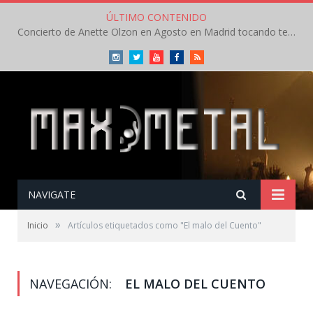
ÚLTIMO CONTENIDO
Concierto de Anette Olzon en Agosto en Madrid tocando temas de Nightwish
Instagram
Twitter
Youtube
Facebook
RSS
NAVIGATE
»
Inicio
Artículos etiquetados como "El malo del Cuento"
NAVEGACIÓN:
EL MALO DEL CUENTO