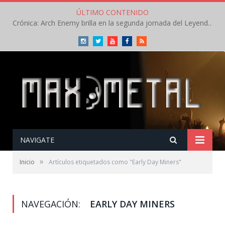
ÚLTIMO CONTENIDO
Crónica: Arch Enemy brilla en la segunda jornada del Leyendas del Rock – Jueves – Agosto 2026
Instagram
Twitter
Youtube
Facebook
RSS
NAVIGATE
»
Inicio
Artículos etiquetados como "Early Day Miners"
NAVEGACIÓN:
EARLY DAY MINERS