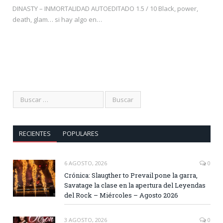
DINASTY – INMORTALIDAD AUTOEDITADO 1.5 / 10 Black, power,
death, glam… si hay algo en…
RECIENTES
POPULARES
6 AGOSTO, 2026
0
Crónica: Slaugther to Prevail pone la garra,
Savatage la clase en la apertura del Leyendas
del Rock – Miércoles – Agosto 2026
3 AGOSTO, 2026
0