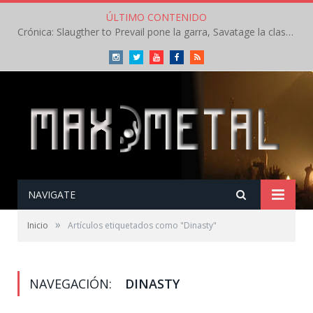
ÚLTIMO CONTENIDO
Crónica: Slaugther to Prevail pone la garra, Savatage la clase en la apertura del Leyendas del Rock – Miércoles – Agosto 2026
Instagram
Twitter
Youtube
Facebook
RSS
NAVIGATE
»
Inicio
Artículos etiquetados como "Dinasty"
NAVEGACIÓN:
DINASTY