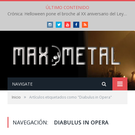
ÚLTIMO CONTENIDO
Crónica: Helloween pone el broche al XX aniversario del Leyendas del Rock – Sábado – Agosto 2026
Instagram
Twitter
Youtube
Facebook
RSS
NAVIGATE
»
Inicio
Artículos etiquetados como "Diabulus in Opera"
NAVEGACIÓN:
DIABULUS IN OPERA