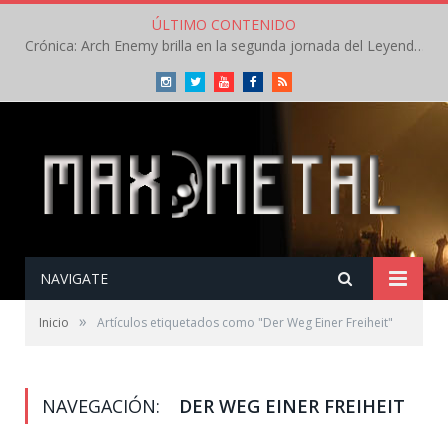
ÚLTIMO CONTENIDO
Crónica: Arch Enemy brilla en la segunda jornada del Leyendas del Rock – Jueves – Agosto 2026
Instagram
Twitter
Youtube
Facebook
RSS
NAVIGATE
»
Inicio
Artículos etiquetados como "Der Weg Einer Freiheit"
NAVEGACIÓN:
DER WEG EINER FREIHEIT