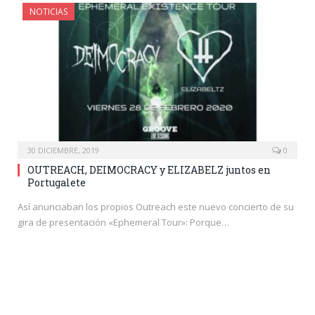
NOTICIAS
30 DICIEMBRE, 2019
0
OUTREACH, DEIMOCRACY y ELIZABELZ juntos en
Portugalete
Así anunciaban los propios Outreach este nuevo concierto de su
gira de presentación «Ephemeral Tour»: Porque…