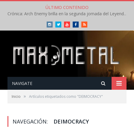
ÚLTIMO CONTENIDO
Crónica: Arch Enemy brilla en la segunda jornada del Leyendas del Rock – Jueves – Agosto 2026
Instagram
Twitter
Youtube
Facebook
RSS
NAVIGATE
»
Inicio
Artículos etiquetados como "DEIMOCRACY"
NAVEGACIÓN:
DEIMOCRACY