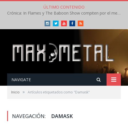
ÚLTIMO CONTENIDO
Crónica: In Flames y The Baboon Show compiten por el mejor concierto del día en el Leyendas del Rock – Viernes – Agosto 2026
Instagram
Twitter
Youtube
Facebook
RSS
NAVIGATE
»
Inicio
Artículos etiquetados como "Damask"
NAVEGACIÓN:
DAMASK