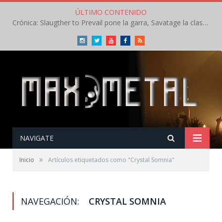
ÚLTIMO CONTENIDO
Crónica: Slaugther to Prevail pone la garra, Savatage la clase en la apertura del Leyendas del Rock – Miércoles – Agosto 2026
Instagram
Twitter
Youtube
Facebook
RSS
NAVIGATE
»
Inicio
Artículos etiquetados como "Crystal Somnia"
NAVEGACIÓN:
CRYSTAL SOMNIA