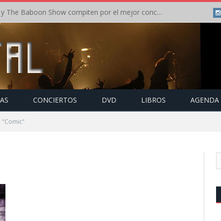
Crónica: In Flames y The Baboon Show compiten por el mejor concierto del día en el Leyendas del Rock – Viernes – Agosto 2026
TAS
CONCIERTOS
DVD
LIBROS
AGENDA
o "Comic"