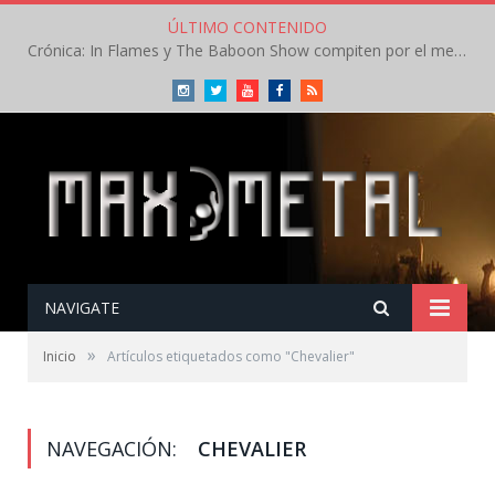
ÚLTIMO CONTENIDO
Crónica: In Flames y The Baboon Show compiten por el mejor concierto del día en el Leyendas del Rock – Viernes – Agosto 2026
Instagram
Twitter
Youtube
Facebook
RSS
NAVIGATE
»
Inicio
Artículos etiquetados como "Chevalier"
NAVEGACIÓN:
CHEVALIER