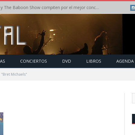
Crónica: In Flames y The Baboon Show compiten por el mejor concierto del día en el Leyendas del Rock – Viernes – Agosto 2026
TAS
CONCIERTOS
DVD
LIBROS
AGENDA
 "Bret Michaels"