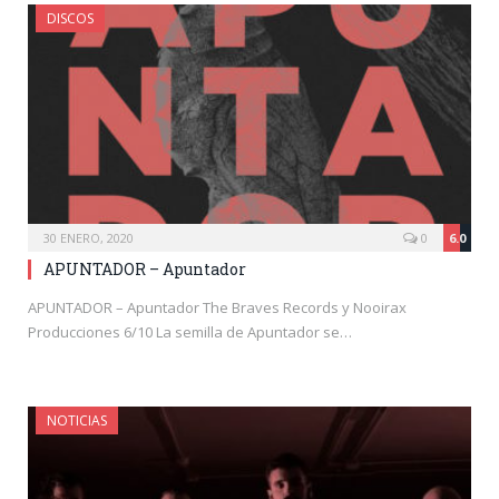
DISCOS
30 ENERO, 2020
0
6.0
APUNTADOR – Apuntador
APUNTADOR – Apuntador The Braves Records y Nooirax
Producciones 6/10 La semilla de Apuntador se…
NOTICIAS