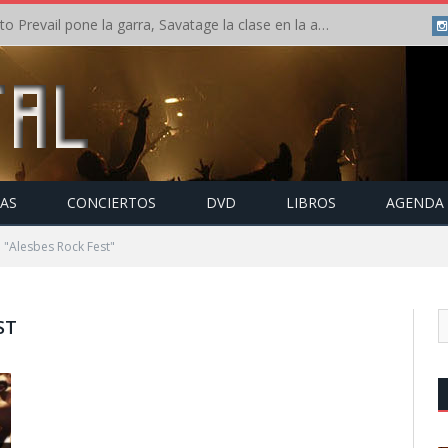
Crónica: Slaugther to Prevail pone la garra, Savatage la clase en la apertura del Leyendas del Rock – Miércoles – Agosto 2026
TAS
CONCIERTOS
DVD
LIBROS
AGENDA
 "Alesbes Rock Fest"
ST