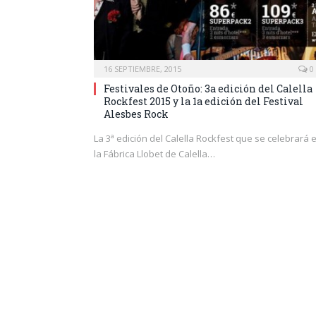
16 SEPTIEMBRE, 2015
0
Festivales de Otoño: 3a edición del Calella
Rockfest 2015 y la 1a edición del Festival
Alesbes Rock
La 3ª edición del Calella Rockfest que se celebrará 
la Fábrica Llobet de Calella…