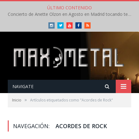
ÚLTIMO CONTENIDO
Concierto de Anette Olzon en Agosto en Madrid tocando temas de Nightwish
Instagram
Twitter
Youtube
Facebook
RSS
NAVIGATE
»
Inicio
Artículos etiquetados como "Acordes de Rock"
NAVEGACIÓN:
ACORDES DE ROCK