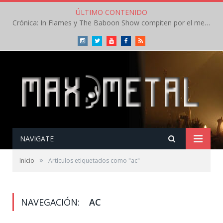
ÚLTIMO CONTENIDO
Crónica: In Flames y The Baboon Show compiten por el mejor concierto del día en el Leyendas del Rock – Viernes – Agosto 2026
Instagram
Twitter
Youtube
Facebook
RSS
NAVIGATE
»
Inicio
Artículos etiquetados como "ac"
NAVEGACIÓN:
AC