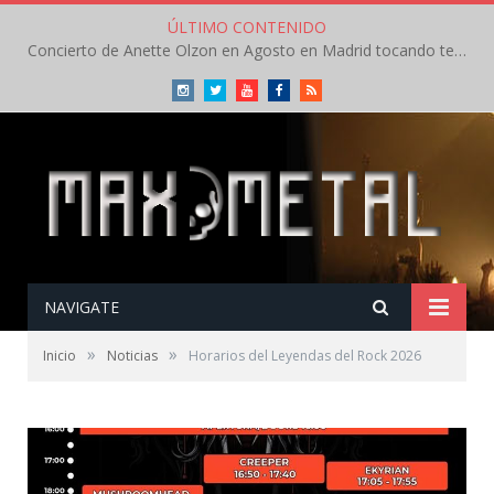
ÚLTIMO CONTENIDO
Concierto de Anette Olzon en Agosto en Madrid tocando temas de Nightwish
Instagram
Twitter
Youtube
Facebook
RSS
NAVIGATE
»
»
Inicio
Noticias
Horarios del Leyendas del Rock 2026