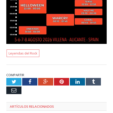
Leyendas del Rock
COMPARTIR
Twitter
Facebook
Google+
Pinterest
LinkedIn
Tumblr
Email
ARTÍCULOS RELACIONADOS