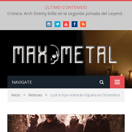
ÚLTIMO CONTENIDO
Crónica: Arch Enemy brilla en la segunda jornada del Leyendas del Rock – Jueves – Agosto 2026
Instagram
Twitter
Youtube
Facebook
RSS
NAVIGATE
»
»
Inicio
Noticias
Lost in Kyiv visitarán España en Diciembre