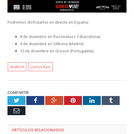
Podremos disfrutarlos en directo en España:
8 de diciembre en Razzmatazz 3 (Barcelona)
9 de diciembre en Silikona (Madrid)
10 de diciembre en Groove (Portugalete).
Arabrot
Lost in Kyiv
COMPARTIR
Twitter
Facebook
Google+
Pinterest
LinkedIn
Tumblr
Email
ARTÍCULOS RELACIONADOS