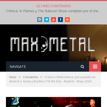
ÚLTIMO CONTENIDO
Crónica: In Flames y The Baboon Show compiten por el mejor concierto del día en el Leyendas del Rock – Viernes – Agosto 2026
Instagram
Twitter
Youtube
Facebook
RSS
NAVIGATE
»
»
Inicio
Conciertos
Crónica: Malevolence, pura pasión en
Madrid (+ Nasty y Brothers Till We Die) – Madrid – Mayo 2026