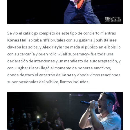
Se vio el catálogo completo de este tipo de concierto mientras
Konas Hall
soltaba riffs brutales con su guitarra,
Josh Baines
clavaba los solos, y
Alex Taylor
se metía al público en el bolsillo
con su cercanía y buen rollo. «Self supremacy» fue toda una
declaración de intenciones y un manifiesto de autoaceptación, y
con «Higher Place» llegó el momento de ponerse emotivos,
donde destacó el vozarrón de
Konas
y donde vimos reacciones
super pasionales del público, llantos incluidos.