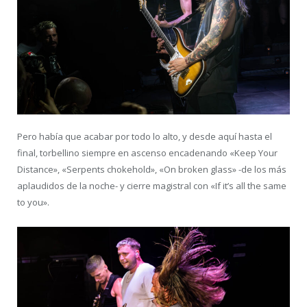
Pero había que acabar por todo lo alto, y desde aquí hasta el
final, torbellino siempre en ascenso encadenando «Keep Your
Distance», «Serpents chokehold», «On broken glass» -de los más
aplaudidos de la noche- y cierre magistral con «If it’s all the same
to you».