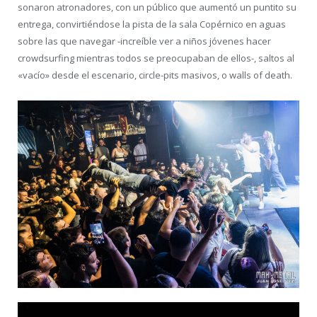
sonaron atronadores, con un público que aumentó un puntito su
entrega, convirtiéndose la pista de la sala Copérnico en aguas
sobre las que navegar -increíble ver a niños jóvenes hacer
crowdsurfing mientras todos se preocupaban de ellos-, saltos al
«vacío» desde el escenario, circle-pits masivos, o walls of death.