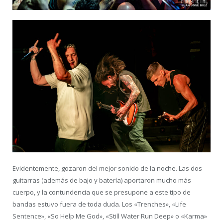
Evidentemente, gozaron del mejor sonido de la noche. Las dos
guitarras (además de bajo y batería) aportaron mucho más
cuerpo, y la contundencia que se presupone a este tipo de
bandas estuvo fuera de toda duda. Los «Trenches», «Life
Sentence», «So Help Me God», «Still Water Run Deep» o «Karma»