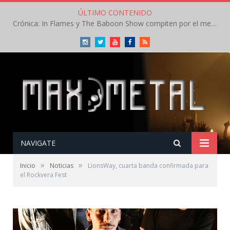
ÚLTIMO CONTENIDO
Crónica: In Flames y The Baboon Show compiten por el mejor concierto del día en el Leyendas del Rock – Viernes – Agosto 2026
Instagram
Twitter
Youtube
Facebook
RSS
NAVIGATE
»
»
Inicio
Noticias
LionsWay, cuarta banda confirmada para
el Rockvera Fest