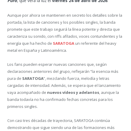
Puro
, que verá la luz el
viernes 24 de abril de 2026
.
Aunque por ahora se mantienen en secreto los detalles sobre la
portada, la lista de canciones y los posibles singles, la banda
promete que este trabajo seguirá la línea potente y directa que
caracteriza su sonido, con riffs afilados, voces contundentes y la
energía que ha hecho de
SARATOGA
un referente del heavy
metal en España y Latinoamérica.
Los fans pueden esperar nuevas canciones que, según
declaraciones anteriores del grupo, reflejarán “la esencia más
pura de
SARATOGA
”, mezclando fuerza, melodía y letras
cargadas de intensidad. Además, se espera que el lanzamiento
vaya acompañado de
nuevos vídeos y adelantos
, aunque la
banda todavía no ha confirmado fechas concretas para los
primeros singles.
Con casi tres décadas de trayectoria, SARATOGA continúa
demostrando que sigue siendo una de las formaciones más