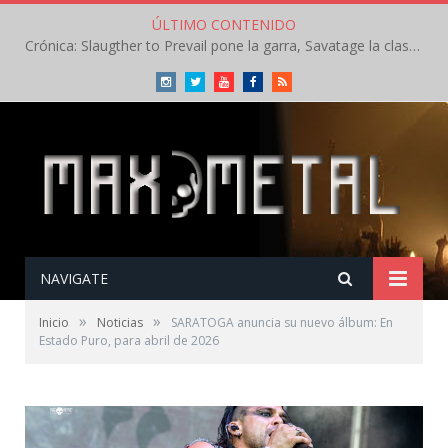
ÚLTIMO CONTENIDO
Crónica: Slaugther to Prevail pone la garra, Savatage la clase en la apertura del Leyendas del Rock – Miércoles – Agosto 2026
Instagram
Twitter
Youtube
Facebook
RSS
NAVIGATE
»
»
Inicio
Noticias
SARATOGA anuncia su nuevo álbum: En
Estado Puro, para abril de 2026