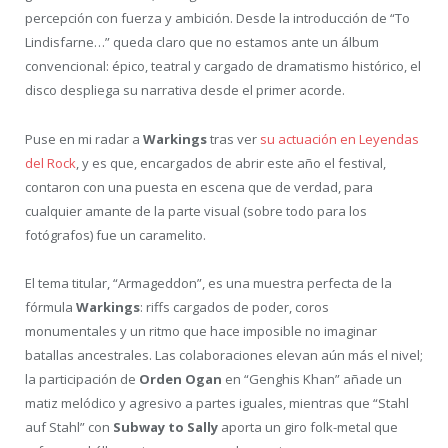
percepción con fuerza y ambición. Desde la introducción de “To
Lindisfarne…” queda claro que no estamos ante un álbum
convencional: épico, teatral y cargado de dramatismo histórico, el
disco despliega su narrativa desde el primer acorde.
Puse en mi radar a
Warkings
tras ver
su actuación en Leyendas
del Rock
, y es que, encargados de abrir este año el festival,
contaron con una puesta en escena que de verdad, para
cualquier amante de la parte visual (sobre todo para los
fotógrafos) fue un caramelito.
El tema titular, “Armageddon”, es una muestra perfecta de la
fórmula
Warkings
: riffs cargados de poder, coros
monumentales y un ritmo que hace imposible no imaginar
batallas ancestrales. Las colaboraciones elevan aún más el nivel;
la participación de
Orden Ogan
en “Genghis Khan” añade un
matiz melódico y agresivo a partes iguales, mientras que “Stahl
auf Stahl” con
Subway to Sally
aporta un giro folk-metal que