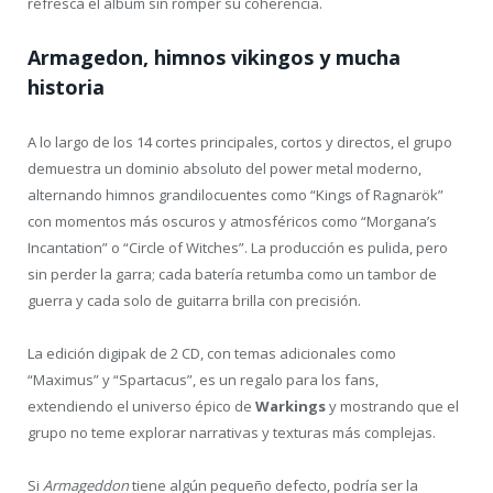
refresca el álbum sin romper su coherencia.
Armagedon, himnos vikingos y mucha
historia
A lo largo de los 14 cortes principales, cortos y directos, el grupo
demuestra un dominio absoluto del power metal moderno,
alternando himnos grandilocuentes como “Kings of Ragnarök”
con momentos más oscuros y atmosféricos como “Morgana’s
Incantation” o “Circle of Witches”. La producción es pulida, pero
sin perder la garra; cada batería retumba como un tambor de
guerra y cada solo de guitarra brilla con precisión.
La edición digipak de 2 CD, con temas adicionales como
“Maximus” y “Spartacus”, es un regalo para los fans,
extendiendo el universo épico de
Warkings
y mostrando que el
grupo no teme explorar narrativas y texturas más complejas.
Si
Armageddon
tiene algún pequeño defecto, podría ser la