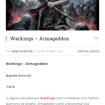
Warkings – Armageddon
0
POR
IRENE KILMISTER
EL
15 SEPTIEMBRE, 2025
CRÍTICAS
,
DISCOS
Warkings – Armageddon
Napalm Records
7,6/10
Si alguien pensaba que
Warkings
solo se limitaban a los himnos
guerreros de antaño,
Armageddon
viene a desmontar esa