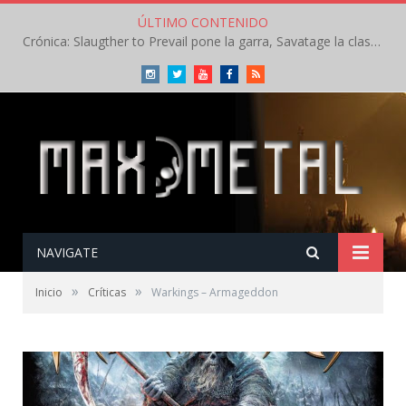
ÚLTIMO CONTENIDO
Crónica: Slaugther to Prevail pone la garra, Savatage la clase en la apertura del Leyendas del Rock – Miércoles – Agosto 2026
Instagram
Twitter
Youtube
Facebook
RSS
NAVIGATE
»
»
Inicio
Críticas
Warkings – Armageddon