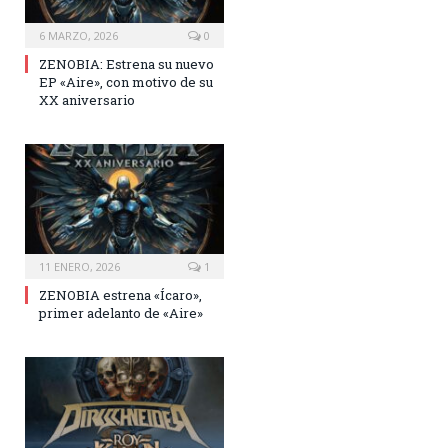
6 MARZO, 2026
0
ZENOBIA: Estrena su nuevo
EP «Aire», con motivo de su
XX aniversario
11 ENERO, 2026
1
ZENOBIA estrena «Ícaro»,
primer adelanto de «Aire»