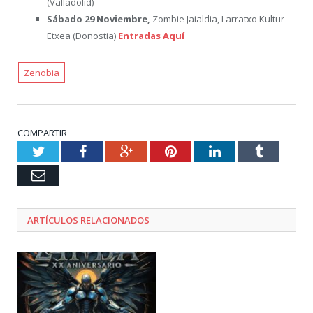
(Valladolid)
Sábado 29 Noviembre,
Zombie Jaialdia, Larratxo Kultur
Etxea (Donostia)
Entradas Aquí
Zenobia
COMPARTIR
Twitter
Facebook
Google+
Pinterest
LinkedIn
Tumblr
Email
ARTÍCULOS RELACIONADOS