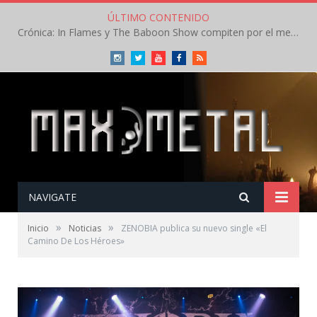
ÚLTIMO CONTENIDO
Crónica: In Flames y The Baboon Show compiten por el mejor concierto del día en el Leyendas del Rock – Viernes – Agosto 2026
Instagram
Twitter
Youtube
Facebook
RSS
NAVIGATE
»
»
Inicio
Noticias
ZENOBIA publica su nuevo single «El
Camino De Los Héroes»