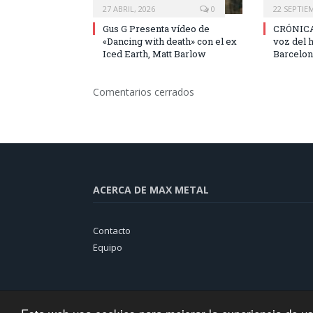
27 ABRIL, 2026
0
22 SEPTIE
Gus G Presenta vídeo de
CRÓNICA
«Dancing with death» con el ex
voz del h
Iced Earth, Matt Barlow
Barcelon
Comentarios cerrados
ACERCA DE MAX METAL
Contacto
Equipo