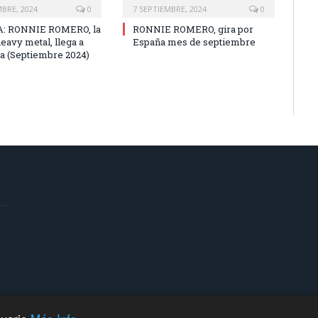
MBRE, 2024
0
7 SEPTIEMBRE, 2024
0
: RONNIE ROMERO, la
RONNIE ROMERO, gira por
eavy metal, llega a
España mes de septiembre
a (Septiembre 2024)