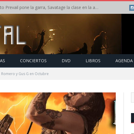
Crónica: Slaugther to Prevail pone la garra, Savatage la clase en la apertura del Leyendas del Rock – Miércoles – Agosto 2026
TAS
CONCIERTOS
DVD
LIBROS
AGENDA
e Romero y Gus G en Octubre