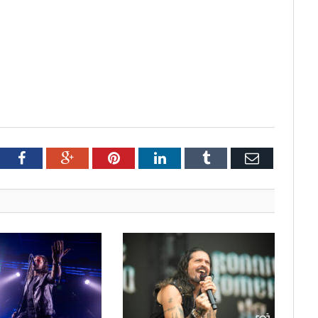
tter
Facebook
Google+
Pinterest
LinkedIn
Tumblr
Email