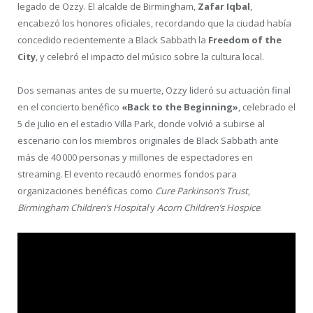
legado de Ozzy. El alcalde de Birmingham,
Zafar Iqbal
,
encabezó los honores oficiales, recordando que la ciudad había
concedido recientemente a Black Sabbath la
Freedom of the
City
, y celebró el impacto del músico sobre la cultura local.
Dos semanas antes de su muerte, Ozzy lideró su actuación final
en el concierto benéfico
«Back to the Beginning»
, celebrado el
5 de julio en el estadio Villa Park, donde volvió a subirse al
escenario con los miembros originales de Black Sabbath ante
más de 40 000 personas y millones de espectadores en
streaming. El evento recaudó enormes fondos para
organizaciones benéficas como
Cure Parkinson’s Trust
,
Birmingham Children’s Hospital
y
Acorn Children’s Hospice
.