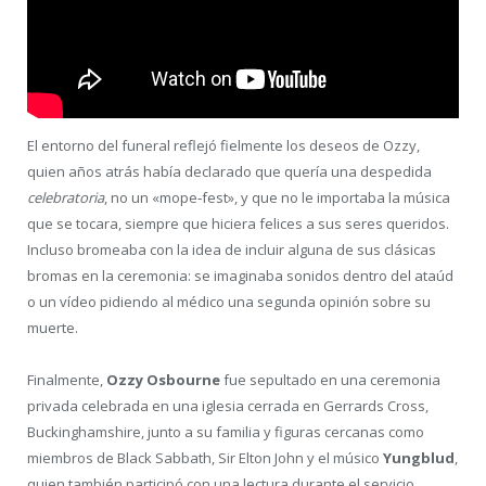
El entorno del funeral reflejó fielmente los deseos de Ozzy,
quien años atrás había declarado que quería una despedida
celebratoria
, no un «mope‑fest», y que no le importaba la música
que se tocara, siempre que hiciera felices a sus seres queridos.
Incluso bromeaba con la idea de incluir alguna de sus clásicas
bromas en la ceremonia: se imaginaba sonidos dentro del ataúd
o un vídeo pidiendo al médico una segunda opinión sobre su
muerte.
Finalmente,
Ozzy Osbourne
fue sepultado en una ceremonia
privada celebrada en una iglesia cerrada en Gerrards Cross,
Buckinghamshire, junto a su familia y figuras cercanas como
miembros de Black Sabbath, Sir Elton John y el músico
Yungblud
,
quien también participó con una lectura durante el servicio.