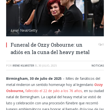
Leon Neal/Getty
Funeral de Ozzy Osbourne: un
0
adiós en la cuna del heavy metal
POR
IRENE KILMISTER
EL
30 JULIO, 2025
NOTICIAS
Birmingham, 30 de julio de 2025
– Miles de fanáticos del
metal rindieron un sentido homenaje hoy al legendario
Ozzy
Osbourne
,
fallecido el 22 de julio a los 76 años,
en su ciudad
natal de Birmingham. La capital del heavy metal se vistió de
luto y celebración con una procesión fúnebre que recorrió
lugares emblemáticos para honrar al llamado
Príncipe de las