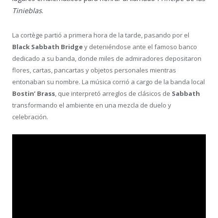
Tinieblas
.
La cortège partió a primera hora de la tarde, pasando por el
Black Sabbath Bridge
y deteniéndose ante el famoso banco
dedicado a su banda, donde miles de admiradores depositaron
flores, cartas, pancartas y objetos personales mientras
entonaban su nombre. La música corrió a cargo de la banda local
Bostin’ Brass
, que interpretó arreglos de clásicos de
Sabbath
transformando el ambiente en una mezcla de duelo y
celebración.