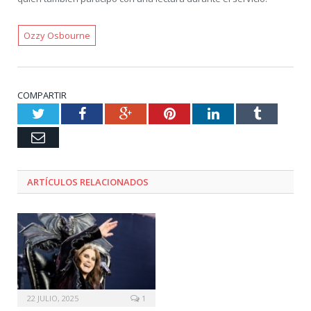
Ozzy Osbourne
COMPARTIR
Twitter
Facebook
Google+
Pinterest
LinkedIn
Tumblr
Email
ARTÍCULOS RELACIONADOS
22 JULIO, 2025
1