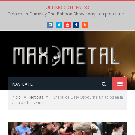
ÚLTIMO CONTENIDO
Crónica: In Flames y The Baboon Show compiten por el mejor concierto del día en el Leyendas del Rock – Viernes – Agosto 2026
Instagram
Twitter
Youtube
Facebook
RSS
NAVIGATE
»
»
Inicio
Noticias
Funeral de Ozzy Osbourne: un adiós en la
cuna del heavy metal