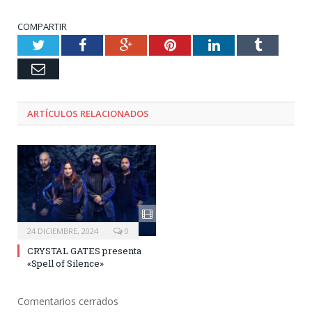
COMPARTIR
Twitter
Facebook
Google+
Pinterest
LinkedIn
Tumblr
Email
ARTÍCULOS RELACIONADOS
24 DICIEMBRE, 2024
0
CRYSTAL GATES presenta
«Spell of Silence»
Comentarios cerrados