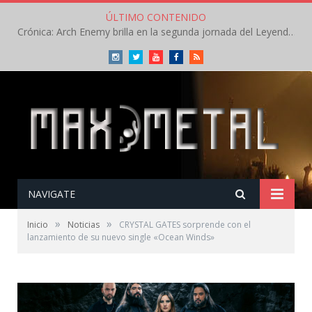
ÚLTIMO CONTENIDO
Crónica: Arch Enemy brilla en la segunda jornada del Leyendas del Rock – Jueves – Agosto 2026
Instagram
Twitter
Youtube
Facebook
RSS
NAVIGATE
»
»
Inicio
Noticias
CRYSTAL GATES sorprende con el
lanzamiento de su nuevo single «Ocean Winds»