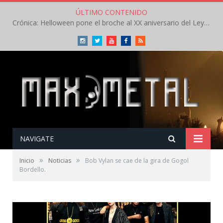
ÚLTIMO CONTENIDO
Crónica: Helloween pone el broche al XX aniversario del Leyendas del Rock – Sábado – Agosto 2026
Instagram
Twitter
Youtube
Facebook
RSS
NAVIGATE
»
»
Inicio
Noticias
Bob Vylan se cae de la gira de Gogol
Bordello.