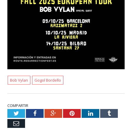
Bob Vylan
Gogol Bordello
COMPARTIR
Twitter
Facebook
Google+
Pinterest
LinkedIn
Tumblr
Email