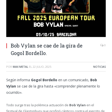
Bob Vylan se cae de la gira de
0
Gogol Bordello.
POR
MAX METAL
EL
22 JULIO, 2025
NOTICIAS
Según informa
Gogol Bordello
en un comunicado,
Bob
Vylan
se cae de la gira hasta «comprender plenamente lo
ocurrido».
Todo surge tras la polémica actuación de
Bob Vylan
en el
festival de Glastonbury que profirió cánticos contra el ejercito de