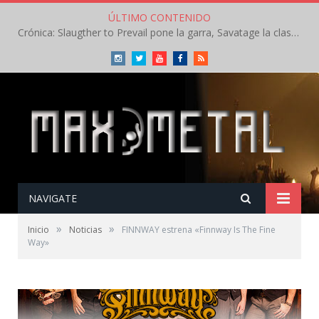
ÚLTIMO CONTENIDO
Crónica: Slaugther to Prevail pone la garra, Savatage la clase en la apertura del Leyendas del Rock – Miércoles – Agosto 2026
Instagram
Twitter
Youtube
Facebook
RSS
NAVIGATE
»
»
Inicio
Noticias
FINNWAY estrena «Finnway Is The Fine
Way»