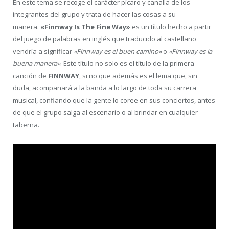
En este tema se recoge el carácter pícaro y canalla de los
integrantes del grupo y trata de hacer las cosas a su
manera.
«Finnway Is The Fine Way»
es un título hecho a partir
del juego de palabras en inglés que traducido al castellano
vendría a significar
«Finnway es el buen camino»
o
«Finnway es la
buena manera»
. Este título no solo es el título de la primera
canción de
FINNWAY
, si no que además es el lema que, sin
duda, acompañará a la banda a lo largo de toda su carrera
musical, confiando que la gente lo coree en sus conciertos, antes
de que el grupo salga al escenario o al brindar en cualquier
taberna.