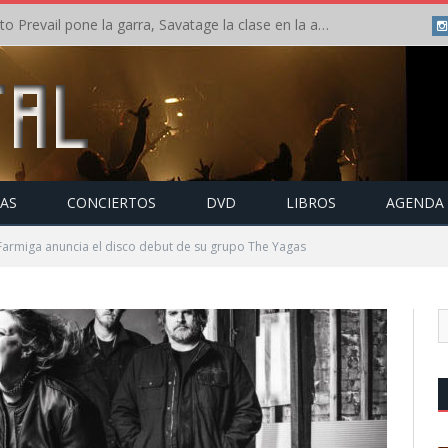
Crónica: Slaugther to Prevail pone la garra, Savatage la clase en la apertura del Leyendas del Rock – Miércoles – Agosto 2026
TAS
CONCIERTOS
DVD
LIBROS
AGENDA
 Farmiga anuncia el disco debut de su grupo The Yagas