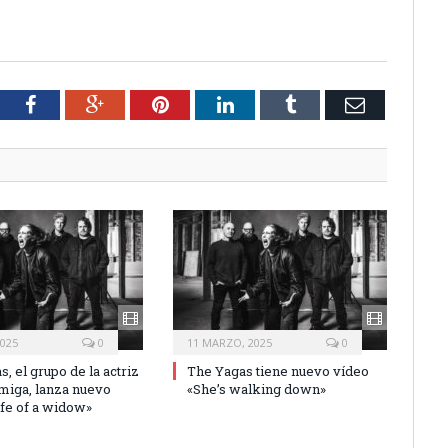
tter
Facebook
Google+
Pinterest
LinkedIn
Tumblr
Email
2025
0
11 MARZO, 2025
0
, el grupo de la actriz
The Yagas tiene nuevo vídeo
miga, lanza nuevo
«She’s walking down»
ife of a widow»