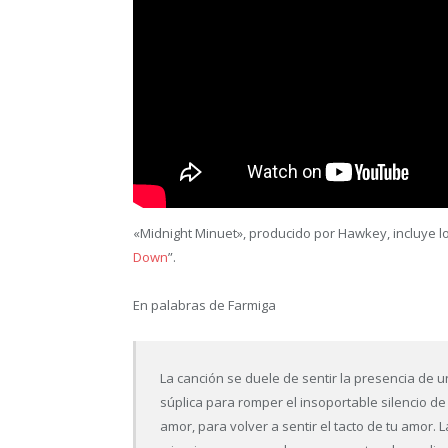
«Midnight Minuet», producido por Hawkey, incluye lo
Down
”.
En palabras de Farmiga
La canción se duele de sentir la presencia de u
súplica para romper el insoportable silencio de 
amor, para volver a sentir el tacto de tu amor