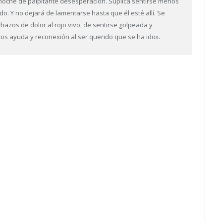
oche de palpitante desesperación. Suplica sentirse menos
do. Y no dejará de lamentarse hasta que él esté allí. Se
chazos de dolor al rojo vivo, de sentirse golpeada y
tos ayuda y reconexión al ser querido que se ha ido».