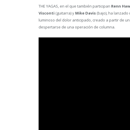
THE YAGAS, en el que también participan
Renn Haw
Visconti
(guitarra) y
Mike Davis
(bajo), ha lanzado 
luminoso del dolor anticipado, creado a partir de u
despertarse de una operación de columna.