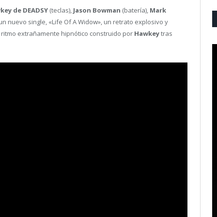
key de DEADSY
(teclas),
Jason Bowman
(batería),
Mark
un nuevo single, «Life Of A Widow», un retrato explosivo y
n ritmo extrañamente hipnótico construido por
Hawkey
tras