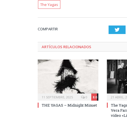
The Yagas
COMPARTIR
Twi
ARTÍCULOS RELACIONADOS
11 SEPTIEMBRE, 2025
0
8.0
21 ABRIL, 
THE YAGAS – Midnight Minuet
The Yagas
Vera Far
vídeo «L