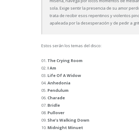
miseria, navega por locos momentos de median
sola. Exige sentir la presencia de su amor perdi
trata de recibir esos repentinos y violentos pin
apaleada por la desesperación y de pedir a gri
Estos serán los temas del disco:
01.
The Crying Room
02.
I Am
03.
Life Of A Widow
04.
Anhedonia
05.
Pendulum
06.
Charade
07.
Bridle
08.
Pullover
09.
She’s Walking Down
10.
Midnight Minuet