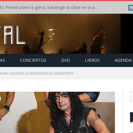
Crónica: Slaugther to Prevail pone la garra, Savatage la clase en la apertura del Leyendas del Rock – Miércoles – Agosto 2026
TAS
CONCIERTOS
DVD
LIBROS
AGENDA
cian concierto en Barcelona en Septiembre