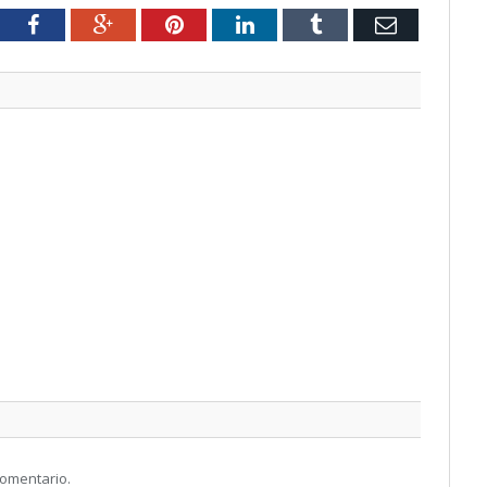
tter
Facebook
Google+
Pinterest
LinkedIn
Tumblr
Email
comentario.