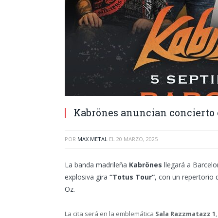
Kabrönes anuncian concierto 
POR
MAX METAL
EL
20 MARZO, 2025
La banda madrileña
Kabrönes
llegará a Barcelo
explosiva gira
“Totus Tour”
, con un repertorio
Oz.
La cita será en la emblemática
Sala Razzmatazz 1