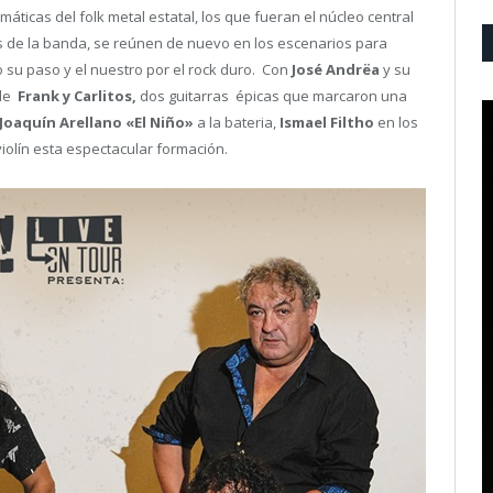
áticas del folk metal estatal, los que fueran el núcleo central
s de la banda, se reúnen de nuevo en los escenarios para
 su paso y el nuestro por el rock duro. Con
José Andrëa
y su
 de
Frank y Carlitos,
dos guitarras épicas que marcaron una
Joaquín Arellano «El Niño»
a la bateria,
Ismael Filtho
en los
olín esta espectacular formación.