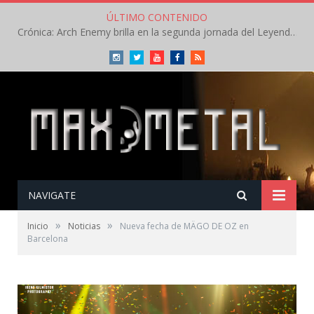
ÚLTIMO CONTENIDO
Crónica: Arch Enemy brilla en la segunda jornada del Leyendas del Rock – Jueves – Agosto 2026
Instagram
Twitter
Youtube
Facebook
RSS
NAVIGATE
»
»
Inicio
Noticias
Nueva fecha de MÄGO DE OZ en
Barcelona