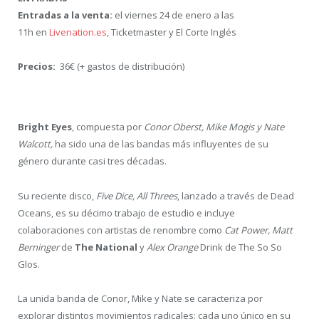
Entradas a la venta:
el viernes 24 de enero a las
11h en
Livenation.es
, Ticketmaster y El Corte Inglés
Precios:
36€ (+ gastos de distribución)
Bright Eyes
, compuesta por
Conor Oberst, Mike Mogis y Nate
Walcott,
ha sido una de las bandas más influyentes de su
género durante casi tres décadas.
Su reciente disco,
Five Dice, All Threes
, lanzado a través de Dead
Oceans, es su décimo trabajo de estudio e incluye
colaboraciones con artistas de renombre como
Cat Power, Matt
Berninger
de
The National
y
Alex Orange
Drink de The So So
Glos.
La unida banda de Conor, Mike y Nate se caracteriza por
explorar distintos movimientos radicales: cada uno único en su