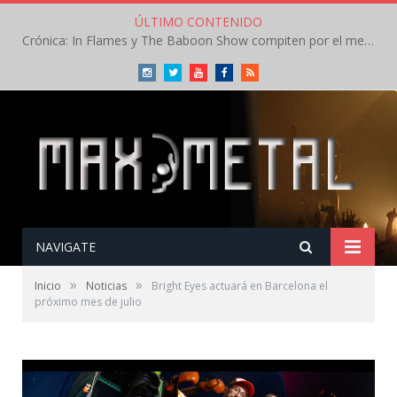
ÚLTIMO CONTENIDO
Crónica: In Flames y The Baboon Show compiten por el mejor concierto del día en el Leyendas del Rock – Viernes – Agosto 2026
Instagram
Twitter
Youtube
Facebook
RSS
NAVIGATE
»
»
Inicio
Noticias
Bright Eyes actuará en Barcelona el
próximo mes de julio