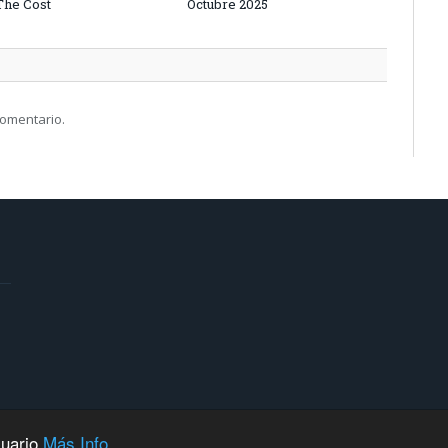
 The Cost
Octubre 2025
comentario.
suario
Más Info