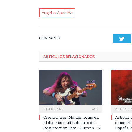
Angelus Apatrida
COMPARTIR
Twi
ARTÍCULOS RELACIONADOS
6 JULIO, 2026
2
29 ABRIL, 
Crónica: Iron Maiden reina en
Artistas 
el día más multitudinario del
conciert
Resurrection Fest – Jueves – 2
España: 