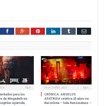
tter
Facebook
Google+
Pinterest
LinkedIn
Tumblr
Email
2026
0
26 OCTUBRE, 2025
0
invitados para los
CRÓNICA: ANGELUS
os de Megadeth en
APATRIDA celebra 25 años en
Angelus Apatrida,
Barcelona – Sala Razzmatazz –