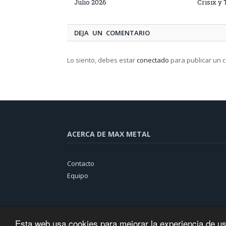
Julio 2026
Crisix y
DEJA UN COMENTARIO
Lo siento, debes estar
conectado
para publicar un 
ACERCA DE MAX METAL
Contacto
Equipo
Esta web usa cookies para mejorar la experiencia de u