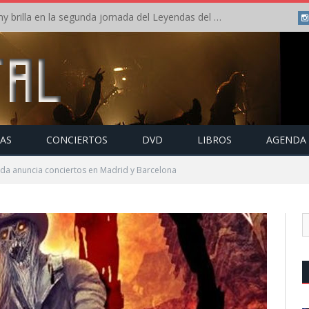
Crónica: Arch Enemy brilla en la segunda jornada del Leyendas del Rock – Jueves – Agosto 2026
TAS
CONCIERTOS
DVD
LIBROS
AGENDA
ida anuncia conciertos en Madrid y Barcelona