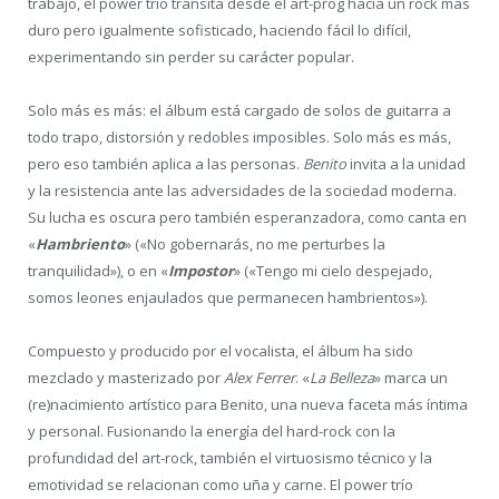
trabajo, el power trío transita desde el art-prog hacia un rock más
duro pero igualmente sofisticado, haciendo fácil lo difícil,
experimentando sin perder su carácter popular.
Solo más es más: el álbum está cargado de solos de guitarra a
todo trapo, distorsión y redobles imposibles. Solo más es más,
pero eso también aplica a las personas.
Benito
invita a la unidad
y la resistencia ante las adversidades de la sociedad moderna.
Su lucha es oscura pero también esperanzadora, como canta en
«
Hambriento
» («No gobernarás, no me perturbes la
tranquilidad»), o en «
Impostor
» («Tengo mi cielo despejado,
somos leones enjaulados que permanecen hambrientos»).
Compuesto y producido por el vocalista, el álbum ha sido
mezclado y masterizado por
Alex Ferrer
. «
La Belleza
» marca un
(re)nacimiento artístico para Benito, una nueva faceta más íntima
y personal. Fusionando la energía del hard-rock con la
profundidad del art-rock, también el virtuosismo técnico y la
emotividad se relacionan como uña y carne. El power trío