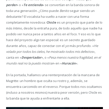
perder
» o «
Te entiend
o
» se convertían en la banda sonora de
toda una generación. ¿Cómo puede
Benito
seguir siendo un
debutante? El vocalista ha vuelto a nacer con una forma
completamente novedosa:
Chicle
es un proyecto que parte de lo
más íntimo, desde la entraña pura, de todo aquello que nadie ha
podido ver nunca pese a tantos años en el foco. Y eso es lo que
hace del proyecto algo tan especial: es un secreto guardado
durante años, capaz de conectar con el
yo
más profundo. «
He
volado por todos los cielos, he mostrado todos mis defectos
«,
canta en «
Despertador
«, o «
Pesa menos nuestra fragilidad, en el
mundo real no la puedo mostrar
» en «
Huracán
«.
En la portada, hallamos una reinterpretación de la manzana de
Magritte: un hombre que oculta su rostro y, además, se
encuentra carcomido en el reverso. Porque todos nos ocultamos
(incluso a nosotros mismos) nuestra peor versión, pero Chicle es
la banda que te ayuda a enfrentarte a ella.