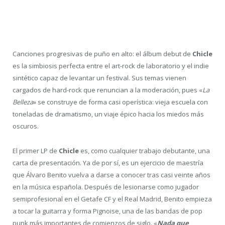
Canciones progresivas de puño en alto: el álbum debut de
Chicle
es la simbiosis perfecta entre el art-rock de laboratorio y el indie
sintético capaz de levantar un festival. Sus temas vienen
cargados de hard-rock que renuncian a la moderación, pues «
La
Belleza
» se construye de forma casi operística: vieja escuela con
toneladas de dramatismo, un viaje épico hacia los miedos más
oscuros.
El primer LP de
Chicle
es, como cualquier trabajo debutante, una
carta de presentación. Ya de por sí, es un ejercicio de maestría
que Álvaro Benito vuelva a darse a conocer tras casi veinte años
en la música española. Después de lesionarse como jugador
semiprofesional en el Getafe CF y el Real Madrid, Benito empieza
a tocar la guitarra y forma Pignoise, una de las bandas de pop
punk más importantes de comienzos de siglo. «
Nada que