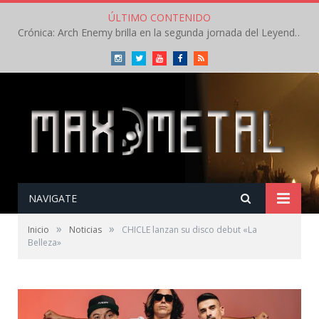
ÚLTIMO CONTENIDO
Crónica: Arch Enemy brilla en la segunda jornada del Leyendas del Rock – Jueves – Agosto 2026
Instagram
Twitter
Youtube
Facebook
RSS
NAVIGATE
»
»
Inicio
Noticias
CHICLE lanzan su disco debut «La
Belleza»