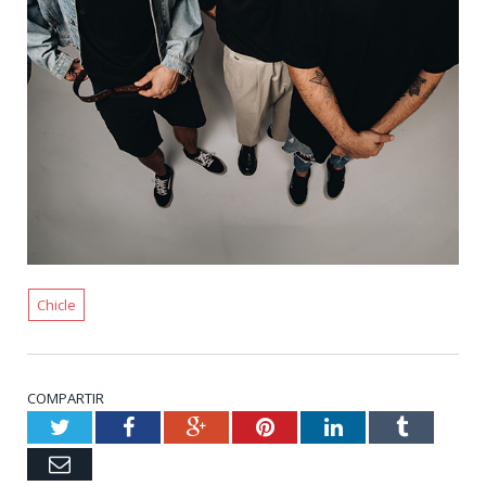
Chicle
COMPARTIR
Twitter
Facebook
Google+
Pinterest
LinkedIn
Tumblr
Email