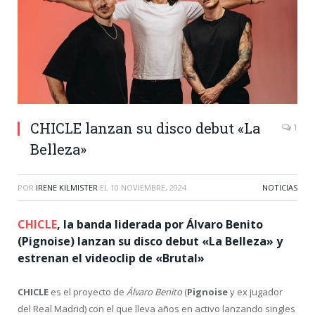
CHICLE lanzan su disco debut «La
1
Belleza»
POR
IRENE KILMISTER
EL
10 NOVIEMBRE, 2024
NOTICIAS
CHICLE
, la banda liderada por Álvaro Benito
(Pignoise) lanzan su disco debut «La Belleza» y
estrenan el videoclip de «Brutal»
CHICLE
es el proyecto de
Álvaro Benito
(
Pignoise
y ex jugador
del Real Madrid) con el que lleva años en activo lanzando singles