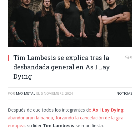
Tim Lambesis se explica tras la
0
desbandada general en As I Lay
Dying
POR
MAX METAL
EL
5 NOVIEMBRE, 2024
NOTICIAS
Después de que todos los integrantes d
e
As I Lay Dying
abandonaran la banda, forzando la cancelación de la gira
europea
, su líder
Tim Lambesis
se manifiesta.