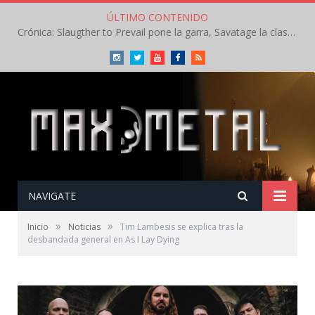
ÚLTIMO CONTENIDO
Crónica: Slaugther to Prevail pone la garra, Savatage la clase en la apertura del Leyendas del Rock – Miércoles – Agosto 2026
Instagram
Twitter
Youtube
Facebook
RSS
NAVIGATE
»
»
Inicio
Noticias
Tim Lambesis se explica tras la
desbandada general en As I Lay Dying