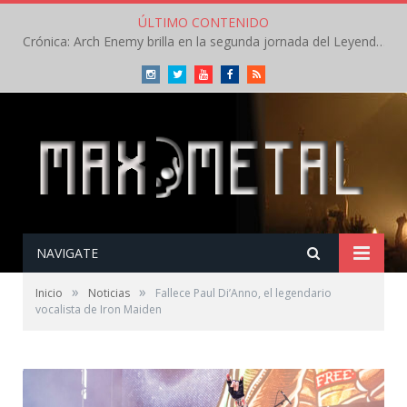
ÚLTIMO CONTENIDO
Crónica: Arch Enemy brilla en la segunda jornada del Leyendas del Rock – Jueves – Agosto 2026
Instagram
Twitter
Youtube
Facebook
RSS
NAVIGATE
»
»
Inicio
Noticias
Fallece Paul Di’Anno, el legendario
vocalista de Iron Maiden