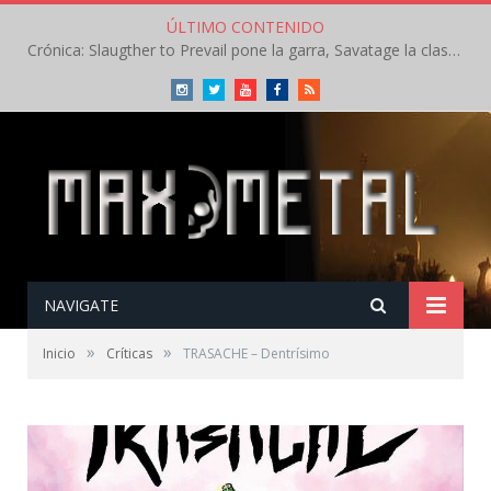
ÚLTIMO CONTENIDO
Crónica: Slaugther to Prevail pone la garra, Savatage la clase en la apertura del Leyendas del Rock – Miércoles – Agosto 2026
Instagram
Twitter
Youtube
Facebook
RSS
NAVIGATE
»
»
Inicio
Críticas
TRASACHE – Dentrísimo