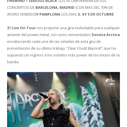
FIREWIND
Y
SERIOUS BLACK
LOS ACOMPAÑARAN EN SUS
CONCIERTOS DE
BARCELONA,
MADRID
(CON MAS DEL 70% DE
AFORO VENDIDO)
Y PAMPLONA
LOS DIAS
3, 4 Y 5 DE OCTUBRE
Z! Live On Tour
nos propone una gira inolvidable para cualquier
amante del power metal, con unos reinventados
Sonata Arctica
encabezando cada una de las veladas de esta gira de
presentación de su último trabajo
“Clear Could Beyond”,
que ha
supuesto un regreso a los sonidos más power de los inicios de la
banda.