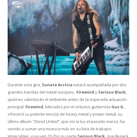
Durante esta gira,
Sonata Arctica
estará acompañada por dos
grandes bandas del metal europeo,
Firewind
y
Serious Black
,
quienes calentarán el ambiente antes de la esperada actuación
principal.
Firewind
, liderados por el virtuoso guitarrista
Gus G.
,
ofrecerá su potente mezcla de heavy metal y power metal, su
último álbum
“Stand United”,
que vio la luz el pasado marzo, ha
venido a sumar una muesca más en su lista de trabajos
impecables, y ya van 10. Por su parte
Serious Black,
que llegará