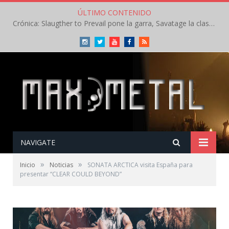
ÚLTIMO CONTENIDO
Crónica: Slaugther to Prevail pone la garra, Savatage la clase en la apertura del Leyendas del Rock – Miércoles – Agosto 2026
Instagram
Twitter
Youtube
Facebook
RSS
NAVIGATE
»
»
Inicio
Noticias
SONATA ARCTICA visita España para
presentar “CLEAR COULD BEYOND”