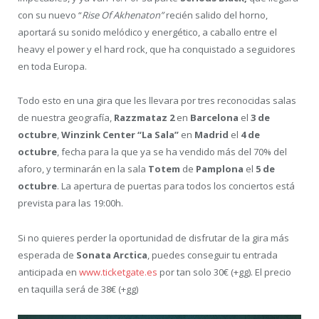
con su nuevo “
Rise Of Akhenaton”
recién salido del horno,
aportará su sonido melódico y energético, a caballo entre el
heavy el power y el hard rock, que ha conquistado a seguidores
en toda Europa.
Todo esto en una gira que les llevara por tres reconocidas salas
de nuestra geografía,
Razzmataz 2
en
Barcelona
el
3 de
octubre
,
Winzink Center “La Sala”
en
Madrid
el
4 de
octubre
, fecha para la que ya se ha vendido más del 70% del
aforo, y terminarán en la sala
Totem
de
Pamplona
el
5 de
octubre
. La apertura de puertas para todos los conciertos está
prevista para las 19:00h.
Si no quieres perder la oportunidad de disfrutar de la gira más
esperada de
Sonata Arctica
, puedes conseguir tu entrada
anticipada en
www.ticketgate.es
por tan solo 30€ (+gg). El precio
en taquilla será de 38€ (+gg)