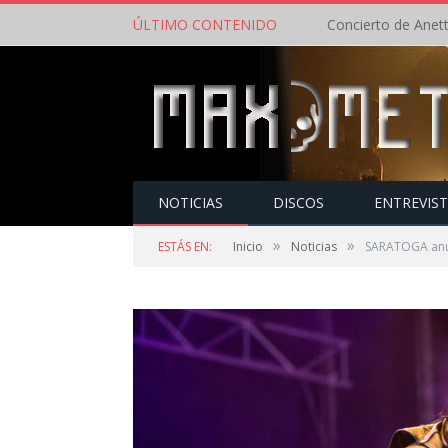
ÚLTIMO CONTENIDO
NOTICIAS
DISCOS
ENTREVIS
»
»
ESTÁS EN:
Inicio
Noticias
SARATOGA anun