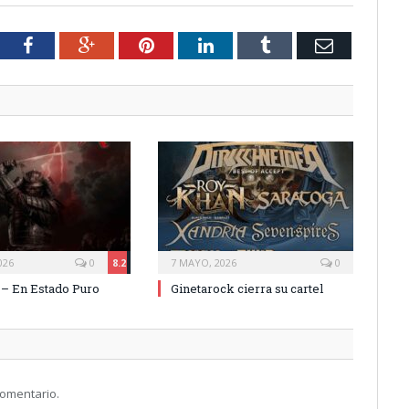
tter
Facebook
Google+
Pinterest
LinkedIn
Tumblr
Email
026
0
8.2
7 MAYO, 2026
0
 – En Estado Puro
Ginetarock cierra su cartel
comentario.