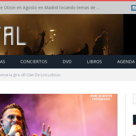
Concierto de Anette Olzon en Agosto en Madrid tocando temas de Nightwish
TAS
CONCIERTOS
DVD
LIBROS
AGENDA
cia la gira «El Clan De Los Lobos»