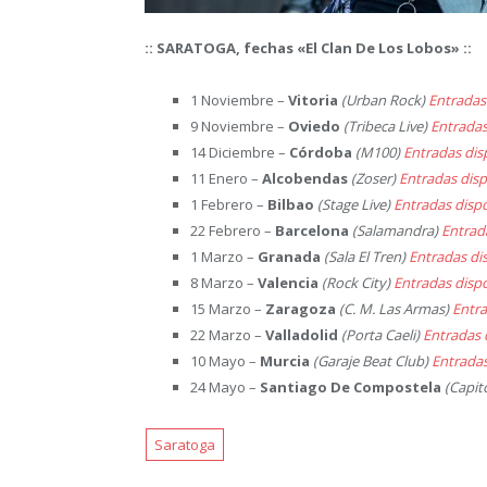
:: SARATOGA, fechas «El Clan De Los Lobos» ::
1 Noviembre –
Vitoria
(Urban Rock)
Entradas
9 Noviembre –
Oviedo
(Tribeca Live)
Entradas
14 Diciembre –
Córdoba
(M100)
Entradas dis
11 Enero –
Alcobendas
(Zoser)
Entradas disp
1 Febrero –
Bilbao
(Stage Live)
Entradas disp
22 Febrero –
Barcelona
(Salamandra)
Entrad
1 Marzo –
Granada
(Sala El Tren)
Entradas di
8 Marzo –
Valencia
(Rock City)
Entradas disp
15 Marzo –
Zaragoza
(C. M. Las Armas)
Entra
22 Marzo –
Valladolid
(Porta Caeli)
Entradas 
10 Mayo –
Murcia
(Garaje Beat Club)
Entradas
24 Mayo –
Santiago De Compostela
(Capit
Saratoga