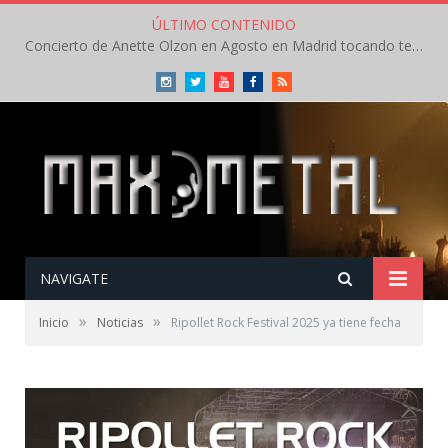
ÚLTIMO CONTENIDO
Concierto de Anette Olzon en Agosto en Madrid tocando temas de Nightwish
Instagram
Twitter
Youtube
Facebook
RSS
NAVIGATE
»
»
Inicio
Noticias
Ripollet Rock Festival 2025 ya tiene fecha