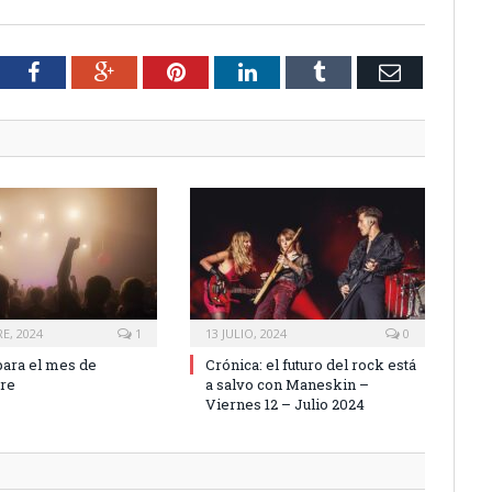
tter
Facebook
Google+
Pinterest
LinkedIn
Tumblr
Email
E, 2024
1
13 JULIO, 2024
0
ara el mes de
Crónica: el futuro del rock está
re
a salvo con Maneskin –
Viernes 12 – Julio 2024