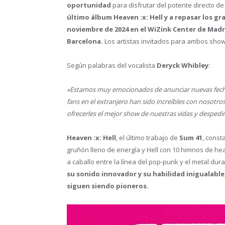
oportunidad
para disfrutar del potente directo d
último álbum Heaven :x: Hell y a repasar los gr
noviembre de 2024 en el WiZink Center de Madrid
Barcelona.
Los artistas invitados para ambos show
Según palabras del vocalista
Deryck Whibley
:
«Estamos muy emocionados de anunciar nuevas fechas
fans en el extranjero han sido increíbles con nosotro
ofrecerles el mejor show de nuestras vidas y despedir
Heaven :x: Hell
, el último trabajo de
Sum 41
, const
gruñón lleno de energía y Hell con 10 himnos de he
a caballo entre la línea del pop-punk y el metal dur
su sonido innovador y su habilidad inigualabl
siguen siendo pioneros.