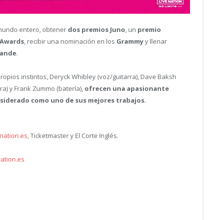
mundo entero, obtener
dos premios Juno
, un
premio
 Awards
, recibir una nominación en los
Grammy
y llenar
rande
.
opios instintos, Deryck Whibley (voz/guitarra), Dave Baksh
rra) y Frank Zummo (batería),
ofrecen una apasionante
onsiderado como uno de sus mejores trabajos.
nation.es,
Ticketmaster y El Corte Inglés.
nation.es