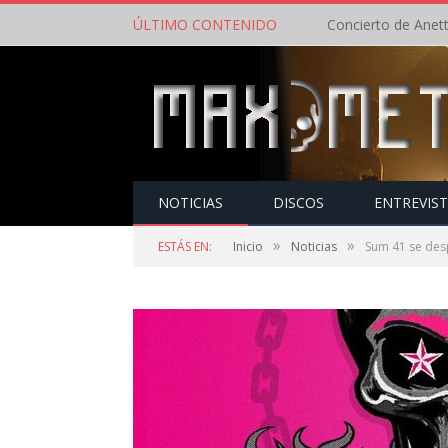
ÚLTIMO CONTENIDO
NOTICIAS
DISCOS
ENTREVIS
»
»
ESTÁS EN:
Inicio
Noticias
Sum 41 se des