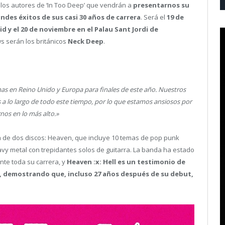
e los autores de ‘In Too Deep’ que vendrán a
presentarnos su
andes éxitos de sus casi 30 años de carrera
. Será el
19 de
 y el 20 de noviembre en el Palau Sant Jordi de
s serán los británicos
Neck Deep
.
 en Reino Unido y Europa para finales de este año. Nuestros
s a lo largo de todo este tiempo, por lo que estamos ansiosos por
nos en lo más alto.»
a de dos discos: Heaven, que incluye 10 temas de pop punk
avy metal con trepidantes solos de guitarra. La banda ha estado
ante toda su carrera, y
Heaven :x: Hell es un testimonio de
e, demostrando que, incluso 27 años después de su debut,