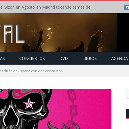
Concierto de Anette Olzon en Agosto en Madrid tocando temas de Nightwish
TAS
CONCIERTOS
DVD
LIBROS
AGENDA
pedirán de España con dos conciertos