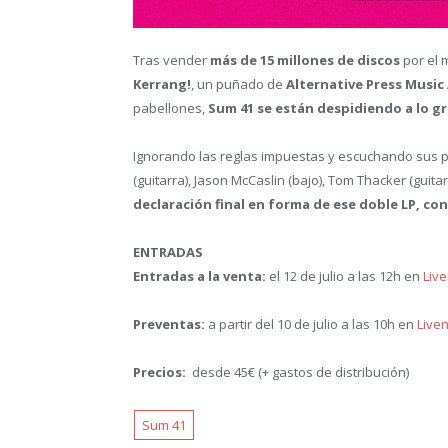
Tras vender
más de 15 millones de discos
por el 
Kerrang!
, un puñado de
Alternative Press Music
pabellones,
Sum 41 se están despidiendo a lo g
Ignorando las reglas impuestas y escuchando sus pr
(guitarra), Jason McCaslin (bajo), Tom Thacker (guita
declaración final en forma de ese doble LP, c
ENTRADAS
Entradas a la venta:
el 12 de julio a las 12h en
Live
Preventas:
a partir del 10 de julio a las 10h en
Live
Precios:
desde 45€ (+ gastos de distribución)
Sum 41