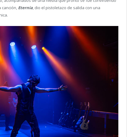
o, acompañados de una niebla que pronto se fue convirtiendo
a canción,
Eternia
, dio el pistoletazo de salida con una
ica.