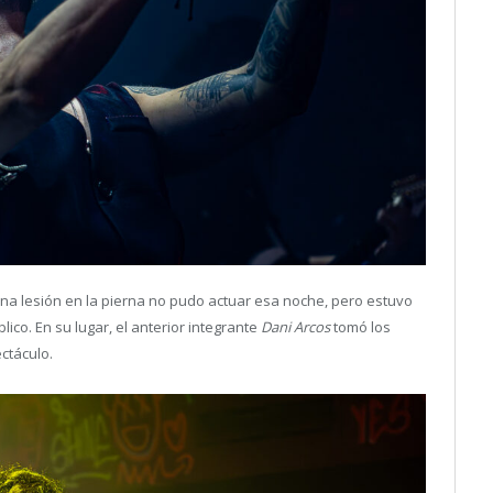
una lesión en la pierna no pudo actuar esa noche, pero estuvo
o. En su lugar, el anterior integrante
Dani Arcos
tomó los
ctáculo.