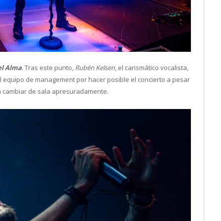
el Alma
. Tras este punto,
Rubén Kelsen
, el carismático vocalista,
l equipo de management por hacer posible el concierto a pesar
 a cambiar de sala apresuradamente.