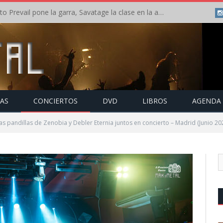
Crónica: Slaugther to Prevail pone la garra, Savatage la clase en la apertura del Leyendas del Rock – Miércoles – Agosto 2026
TAS
CONCIERTOS
DVD
LIBROS
AGENDA
s pandillas de Zenobia y Debler Eternia juntos en concierto – Madrid (Junio 20