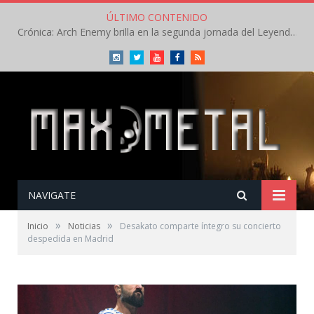
ÚLTIMO CONTENIDO
Crónica: Arch Enemy brilla en la segunda jornada del Leyendas del Rock – Jueves – Agosto 2026
Instagram
Twitter
Youtube
Facebook
RSS
NAVIGATE
»
»
Inicio
Noticias
Desakato comparte íntegro su concierto
despedida en Madrid