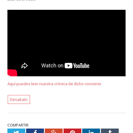
Aquí puedes leer nuestra crónica de dicho concierto
Desakato
COMPARTIR
Twitter
Facebook
Google+
Pinterest
LinkedIn
Tumblr