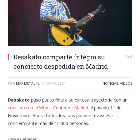
Desakato comparte íntegro su
0
concierto despedida en Madrid
POR
MAX METAL
EL
13 MAYO, 2024
NOTICIAS
,
VIDEOS
Desakato
puso punto final a su exitosa trayectoria con un
concierto en el Wizink Center de Madrid
el pasado 11 de
Noviembre. Ahora todos los fans pueden revivir ese
concierto ante más de 10.000 personas.
Este es el vídeo