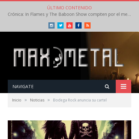
ÚLTIMO CONTENIDO
Crónica: In Flames y The Baboon Show compiten por el mejor concierto del día en el Leyendas del Rock – Viernes – Agosto 2026
Instagram
Twitter
Youtube
Facebook
RSS
NAVIGATE
»
»
Inicio
Noticias
Bodega Rock anuncia su cartel