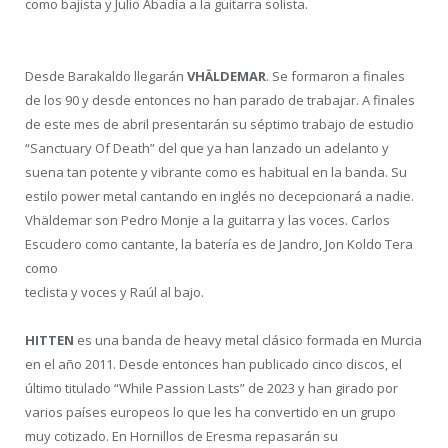
como bajista y Julio Abadía a la guitarra solista.
Desde Barakaldo llegarán
VHÄLDEMAR
. Se formaron a finales
de los 90 y desde entonces no han parado de trabajar. A finales
de este mes de abril presentarán su séptimo trabajo de estudio
“Sanctuary Of Death” del que ya han lanzado un adelanto y
suena tan potente y vibrante como es habitual en la banda. Su
estilo power metal cantando en inglés no decepcionará a nadie.
Vhäldemar son Pedro Monje a la guitarra y las voces. Carlos
Escudero como cantante, la batería es de Jandro, Jon Koldo Tera
como
teclista y voces y Raúl al bajo.
HITTEN
es una banda de heavy metal clásico formada en Murcia
en el año 2011. Desde entonces han publicado cinco discos, el
último titulado “While Passion Lasts” de 2023 y han girado por
varios países europeos lo que les ha convertido en un grupo
muy cotizado. En Hornillos de Eresma repasarán su