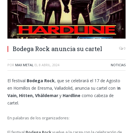
Bodega Rock anuncia su cartel
0
POR
MAX METAL
EL
8 ABRIL, 2024
NOTICIAS
El festival
Bodega Rock
, que se celebrará el 17 de Agosto
en Hornillos de Eresma, Valladolid, anuncia su cartel con I
n
Vain, Hitten, Vhäldemar
y
Hardline
como cabeza de
cartel.
En palabras de los organizadores:
El festival
Bodega Rock
vuelve a la carga con la celebración de