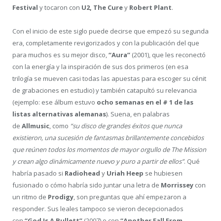
Festival
y tocaron con
U2, The Cure
y
Robert Plant
.
Con el inicio de este siglo puede decirse que empezó su segunda
era, completamente revigorizados y con la publicación del que
para muchos es su mejor disco,
“Aura”
(2001), que les reconectó
con la energía y la inspiración de sus dos primeros (en esa
trilogía se mueven casi todas las apuestas para escoger su cénit
de grabaciones en estudio) y también catapultó su relevancia
(ejemplo: ese álbum estuvo
ocho semanas en el # 1 de las
listas alternativas alemanas
). Suena, en palabras
de
Allmusic
, como
“su disco de grandes éxitos que nunca
existieron, una sucesión de fantasmas brillantemente concebidos
que reúnen todos los momentos de mayor orgullo de The Mission
y crean algo dinámicamente nuevo y puro a partir de ellos”
. Qué
habría pasado si
Radiohead
y
Uriah Heep
se hubiesen
fusionado o cómo habría sido juntar una letra de
Morrissey
con
un ritmo de
Prodigy
, son preguntas que ahí empezaron a
responder. Sus leales tampoco se vieron decepcionados
con
“God Is A Bullett”
(2007) o con
“Another Fall From