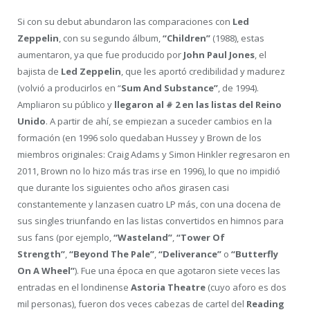
Si con su debut abundaron las comparaciones con
Led
Zeppelin
, con su segundo álbum,
“Children”
(1988), estas
aumentaron, ya que fue producido por
John Paul Jones
, el
bajista de
Led Zeppelin
, que les aportó credibilidad y madurez
(volvió a producirlos en “
Sum And Substance”
, de 1994).
Ampliaron su público y
llegaron al # 2 en las listas del Reino
Unido
. A partir de ahí, se empiezan a suceder cambios en la
formación (en 1996 solo quedaban Hussey y Brown de los
miembros originales: Craig Adams y Simon Hinkler regresaron en
2011, Brown no lo hizo más tras irse en 1996), lo que no impidió
que durante los siguientes ocho años girasen casi
constantemente y lanzasen cuatro LP más, con una docena de
sus singles triunfando en las listas convertidos en himnos para
sus fans (por ejemplo,
“Wasteland”
,
“Tower Of
Strength”
,
“Beyond The Pale”
,
“Deliverance”
o
“Butterfly
On A Wheel”
). Fue una época en que agotaron siete veces las
entradas en el londinense
Astoria Theatre
(cuyo aforo es dos
mil personas), fueron dos veces cabezas de cartel del
Reading