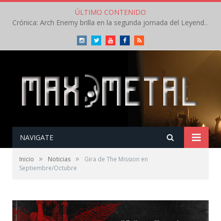
ÚLTIMO CONTENIDO
Crónica: Arch Enemy brilla en la segunda jornada del Leyendas del Rock – Jueves – Agosto 2026
Instagram
Twitter
Youtube
Facebook
RSS
NAVIGATE
»
»
Inicio
Noticias
Gira de The Mission en
Septiembre/Octubre