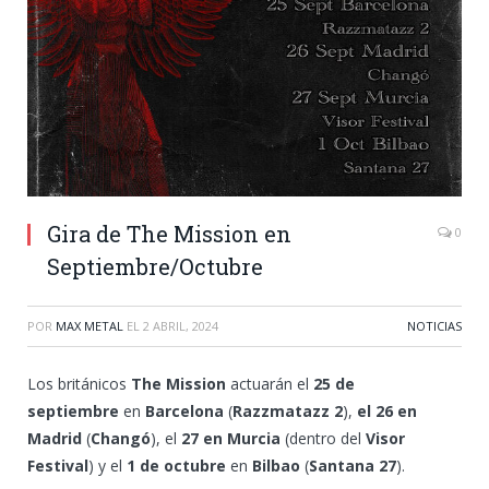
Gira de The Mission en
0
Septiembre/Octubre
POR
MAX METAL
EL
2 ABRIL, 2024
NOTICIAS
Los británicos
The Mission
actuarán el
25 de
septiembre
en
Barcelona
(
Razzmatazz 2
),
el 26 en
Madrid
(
Changó
), el
27 en Murcia
(dentro del
Visor
Festival
) y el
1 de octubre
en
Bilbao
(
Santana 27
).