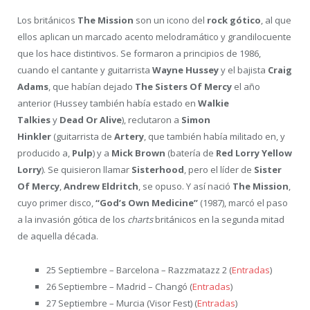
Los británicos
The Mission
son un icono del
rock gótico
, al que
ellos aplican un marcado acento melodramático y grandilocuente
que los hace distintivos. Se formaron a principios de 1986,
cuando el cantante y guitarrista
Wayne Hussey
y el bajista
Craig
Adams
, que habían dejado
The Sisters Of Mercy
el año
anterior (Hussey también había estado en
Walkie
Talkies
y
Dead Or Alive
), reclutaron a
Simon
Hinkler
(guitarrista de
Artery
, que también había militado en, y
producido a,
Pulp
) y a
Mick Brown
(batería de
Red Lorry Yellow
Lorry
). Se quisieron llamar
Sisterhood
, pero el líder de
Sister
Of Mercy
,
Andrew Eldritch
, se opuso. Y así nació
The Mission
,
cuyo primer disco,
“God’s Own Medicine”
(1987), marcó el paso
a la invasión gótica de los
charts
británicos en la segunda mitad
de aquella década.
25 Septiembre – Barcelona – Razzmatazz 2 (
Entradas
)
26 Septiembre – Madrid – Changó (
Entradas
)
27 Septiembre – Murcia (Visor Fest) (
Entradas
)