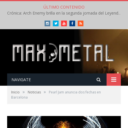
ÚLTIMO CONTENIDO
Crónica: Arch Enemy brilla en la segunda jornada del Leyendas del Rock – Jueves – Agosto 2026
Instagram
Twitter
Youtube
Facebook
RSS
NAVIGATE
»
»
Inicio
Noticias
Pearl Jam anuncia dos fechas en
Barcelona