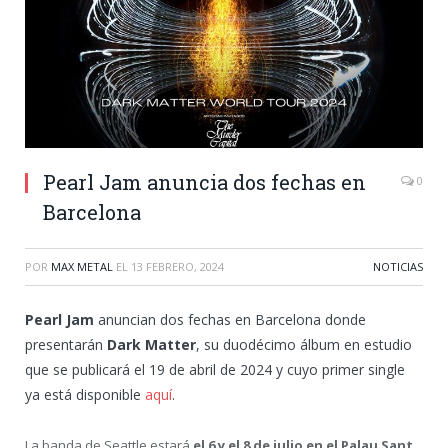
Pearl Jam anuncia dos fechas en
0
Barcelona
POR
MAX METAL
EL
13 FEBRERO, 2024
NOTICIAS
Pearl Jam
anuncian dos fechas en Barcelona donde
presentarán
Dark Matter
, su duodécimo álbum en estudio
que se publicará el 19 de abril de 2024 y cuyo primer single
ya está disponible
aquí
.
La banda de Seattle estará
el 6 y el 8 de julio en el Palau Sant