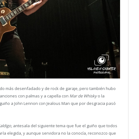
ado más desenfadado y de rock de garaje, pero también hubo
anciones con palmas y a capella con
Mar de Whisky
o la
 guiño a John Lennon con Jealous Man que por desgracia pasó
aldigo
, antesala del siguiente tema que fue el guiño que todos
ue
la elegida, y aunque servidora no la conocía, reconozco que