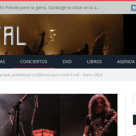
Crónica: Slaugther to Prevail pone la garra, Savatage la clase en la apertura del Leyendas del Rock – Miércoles – Agosto 2026
TAS
CONCIERTOS
DVD
LIBROS
AGENDA
rque, pistoletazo a 2024 con puro rock ‘n roll – Enero 2024