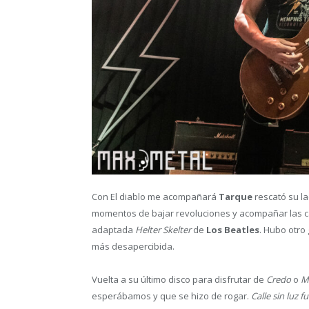
Con El diablo me acompañará
Tarque
rescató su l
momentos de bajar revoluciones y acompañar las c
adaptada
Helter Skelter
de
Los Beatles
. Hubo otro
más desapercibida.
Vuelta a su último disco para disfrutar de
Credo
o
M
esperábamos y que se hizo de rogar.
Calle sin luz f