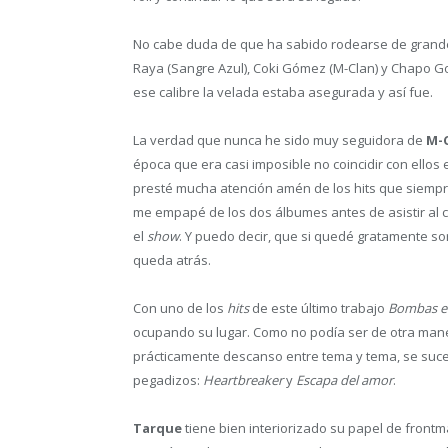
No cabe duda de que ha sabido rodearse de grande
Raya (Sangre Azul), Coki Gómez (M-Clan) y Chapo G
ese calibre la velada estaba asegurada y así fue.
La verdad que nunca he sido muy seguidora de
M-
época que era casi imposible no coincidir con ellos
presté mucha atención amén de los hits que siempr
me empapé de los dos álbumes antes de asistir al c
el
show
. Y puedo decir, que si quedé gratamente so
queda atrás.
Con uno de los
hits
de este último trabajo
Bombas e
ocupando su lugar. Como no podía ser de otra mane
prácticamente descanso entre tema y tema, se suce
pegadizos:
Heartbreaker
y
Escapa del amor
.
Tarque
tiene bien interiorizado su papel de frontm