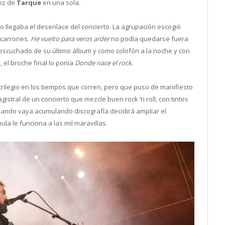
voz de
Tarque
en una sola.
 llegaba el desenlace del concierto. La agrupación escogió
ocarrones.
He vuelto para veros arder
no podía quedarse fuera
s escuchado de su último álbum y como colofón a la noche y con
 el broche final lo ponía
Donde nace el rock
.
crilegio en los tiempos que corren, pero que puso de manifiesto
stral de un concierto que mezcle buen rock ‘n roll, con tintes
uando vaya acumulando discografía decidirá ampliar el
a le funciona a las mil maravillas.