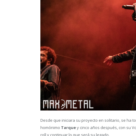
Desde que iniciara su proyecto en solitario, se ha 
homónimo
Tarque
y cinco años después, con su Vol
roll y continuar lo que será su legado.