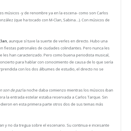
s músicos -y de renombre ya en la escena- como son Carlos
onzález (que ha tocado con M-Clan, Sabina…). Con músicos de
Clan
, aunque sí tuve la suerte de verles en directo. Hubo una
 en fiestas patronales de ciudades colindantes. Pero nunca les
e les han caracterizado. Pero como buena periodista musical,
oncierto para hablar con conocimiento de causa de lo que sería
rprendida con los dos álbumes de estudio, el directo no se
n son de paz
la noche daba comienzo mientras los músicos iban
ra la entrada estelar estaba reservada a Carlos Tarque. Sin
dieron en esta primera parte otros dos de sus temas más
an y no da tregua sobre el escenario. Su continua e incesante