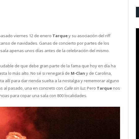
l pasado viernes 12 de enero
Tarque
y su asociación del riff
canso de navidades. Ganas de concierto por partes de los
la sala apenas unos días antes de la celebración del mismo.
dudable de que debe gran parte de la fama que hoy en día ha
sta lo más alto. No sé si renegará de
M-Clan
y de Carolina,
asta allí para dar rienda suelta a la nostalgia y rememorar alguno
das al pasado, una en concreto con
Calle sin luz
. Pero
Tarque
nos
cias para copar una sala con 800 localidades.