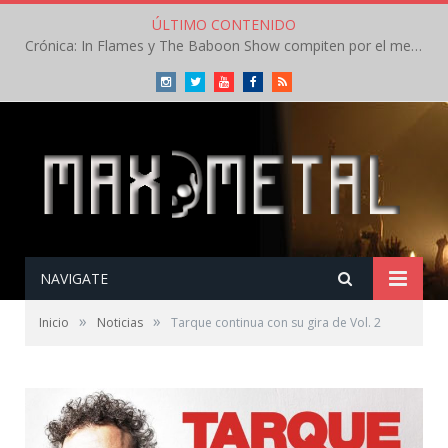
ÚLTIMO CONTENIDO
Crónica: In Flames y The Baboon Show compiten por el mejor concierto del día en el Leyendas del Rock – Viernes – Agosto 2026
Instagram
Twitter
Youtube
Facebook
RSS
NAVIGATE
»
»
Inicio
Noticias
Tarque continua con su gira de Vol. 2