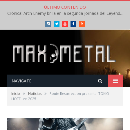
ÚLTIMO CONTENIDO
Crónica: Arch Enemy brilla en la segunda jornada del Leyendas del Rock – Jueves – Agosto 2026
Instagram
Twitter
Youtube
Facebook
RSS
NAVIGATE
»
»
Inicio
Noticias
Route Resurrection presenta: TOKIO
HOTEL en 2025